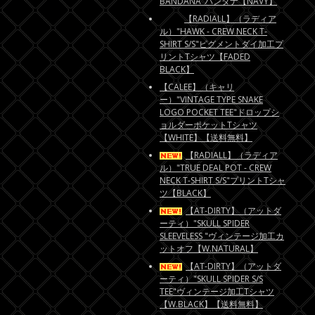
BANDANA"バンダナ【NAVY】
【RADIALL】（ラディア
ル）"HAWK - CREW NECK T-
SHIRT S/S"ピグメントダイ加工プ
リントTシャツ【FADED
BLACK】
【CALEE】（キャリ
ー）"VINTAGE TYPE SNAKE
LOGO POCKET TEE"ドロップシ
ョルダーポケットTシャツ
【WHITE】【送料無料】
【RADIALL】（ラディア
ル）"TRUE DEAL POT - CREW
NECK T-SHIRT S/S"プリントTシャ
ツ【BLACK】
【AT-DIRTY】（アットダ
ーティ）"SKULL SPIDER
SLEEVELESS "ヴィンテージ加工カ
ットオフ【W.NATURAL】
【AT-DIRTY】（アットダ
ーティ）"SKULL SPIDER S/S
TEE"ヴィンテージ加工Tシャツ
【W.BLACK】【送料無料】