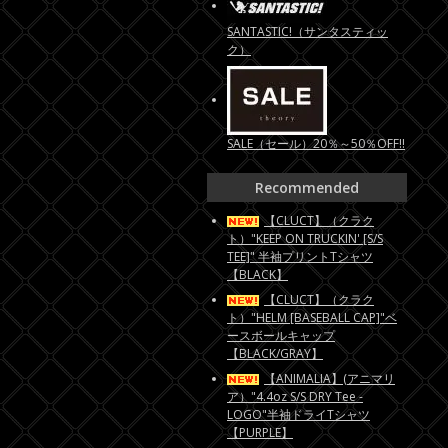
SANTASTIC!（サンタスティッ
ク）
SALE（セール）20％～50％OFF!!
Recommended
【CLUCT】（クラク
ト）"KEEP ON TRUCKIN' [S/S
TEE]" 半袖プリントTシャツ
【BLACK】
【CLUCT】（クラク
ト）"HELM [BASEBALL CAP]"ベ
ースボールキャップ
【BLACK/GRAY】
【ANIMALIA】(アニマリ
ア）"4.4oz S/S DRY Tee -
LOGO"半袖ドライTシャツ
【PURPLE】