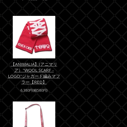
【ANIMALIA】(アニマリ
ア）"WOOL SCARF -
LOGO"ジャガード編みマフ
ラー【RED】
6,380円(税580円)