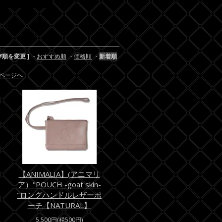
び順を変更 ]
-
おすすめ順
-
価格順
-
新着順
ページへ
【ANIMALIA】(アニマリ
ア）"POUCH -goat skin-
"ロングハンドルレザーポ
ーチ【NATURAL】
5,500円(税500円)