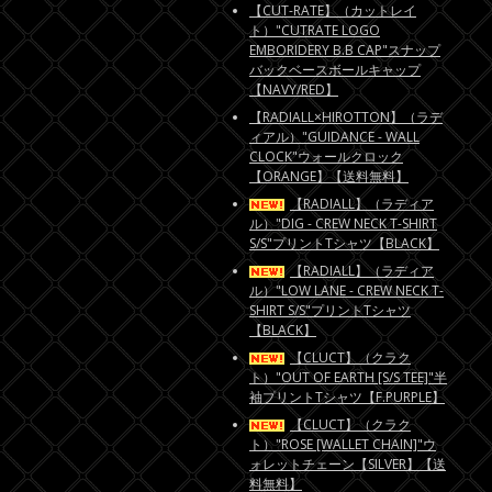
【CUT-RATE】（カットレイ
ト）"CUTRATE LOGO
EMBORIDERY B.B CAP"スナップ
バックベースボールキャップ
【NAVY/RED】
【RADIALL×HIROTTON】（ラデ
ィアル）"GUIDANCE - WALL
CLOCK"ウォールクロック
【ORANGE】【送料無料】
【RADIALL】（ラディア
ル）"DIG - CREW NECK T-SHIRT
S/S"プリントTシャツ【BLACK】
【RADIALL】（ラディア
ル）"LOW LANE - CREW NECK T-
SHIRT S/S"プリントTシャツ
【BLACK】
【CLUCT】（クラク
ト）"OUT OF EARTH [S/S TEE]"半
袖プリントTシャツ【F.PURPLE】
【CLUCT】（クラク
ト）"ROSE [WALLET CHAIN]"ウ
ォレットチェーン【SILVER】【送
料無料】