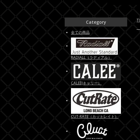
T
Category
全ての商品
RADIALL（ラディアル）
CALEE(キャリー）
CUT-RATE（カットレイト）