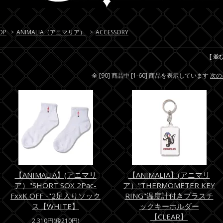
OP
>
ANIMALIA（アニマリア）
>
ACCESSORY
[ 並
全 [90] 商品中 [1-60] 商品を表示しています
次の
【ANIMALIA】(アニマリ
【ANIMALIA】(アニマリ
ア）"SHORT SOX 2Pac-
ア）"THERMOMETER KEY
FxxK OFF -"2足入りソック
RING"温度計付きプラスチ
ス【WHITE】
ックキーホルダー
【CLEAR】
2,310円(税210円)