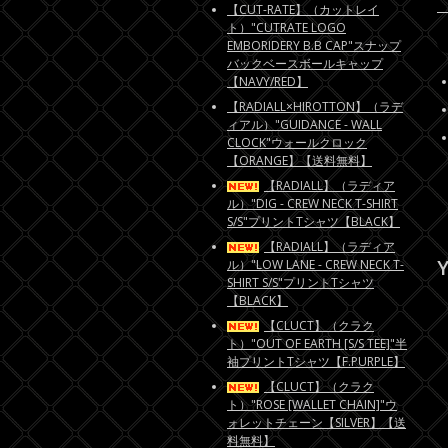
【CUT-RATE】（カットレイ
ト）"CUTRATE LOGO
EMBORIDERY B.B CAP"スナップ
バックベースボールキャップ
【NAVY/RED】
【RADIALL×HIROTTON】（ラデ
ィアル）"GUIDANCE - WALL
CLOCK"ウォールクロック
【ORANGE】【送料無料】
【RADIALL】（ラディア
ル）"DIG - CREW NECK T-SHIRT
S/S"プリントTシャツ【BLACK】
【RADIALL】（ラディア
Y
ル）"LOW LANE - CREW NECK T-
SHIRT S/S"プリントTシャツ
【BLACK】
【CLUCT】（クラク
ト）"OUT OF EARTH [S/S TEE]"半
袖プリントTシャツ【F.PURPLE】
【CLUCT】（クラク
ト）"ROSE [WALLET CHAIN]"ウ
ォレットチェーン【SILVER】【送
料無料】