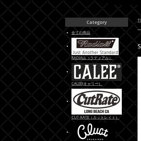
T
Category
全ての商品
RADIALL（ラディアル）
CALEE(キャリー）
CUT-RATE（カットレイト）