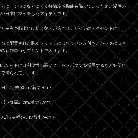
さらに、シワになりにくく接触冷感機能も備えているため、湿度の
高い日本にマッチしたアイテムです。
襟と左右身脇頃には切り替えが施されデザインのアクセントに。
左右に配置された胸ポケット上にはワッペンが付き、バックには今
季の新作ロゴがプリントで入ります。
胸ポケットには利便性の高いスナップボタンを採用するなど細部に
まで拘られています。
M】/身幅60cm/着丈70m/
L】/身幅62cm/着丈72cm/
XL】/身幅64cm/着丈74cm/