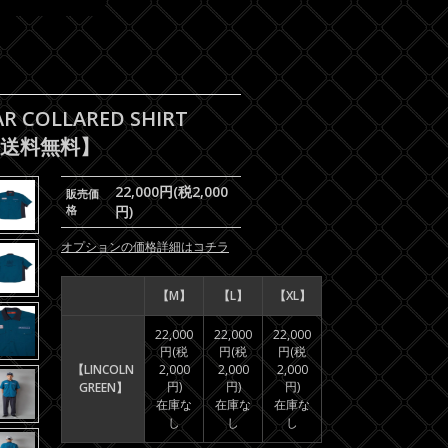
 COLLARED SHIRT
】【送料無料】
22,000円(税2,000
販売価
格
円)
オプションの価格詳細はコチラ
【M】
【L】
【XL】
22,000
22,000
22,000
円(税
円(税
円(税
【LINCOLN
2,000
2,000
2,000
円)
円)
円)
GREEN】
在庫な
在庫な
在庫な
し
し
し