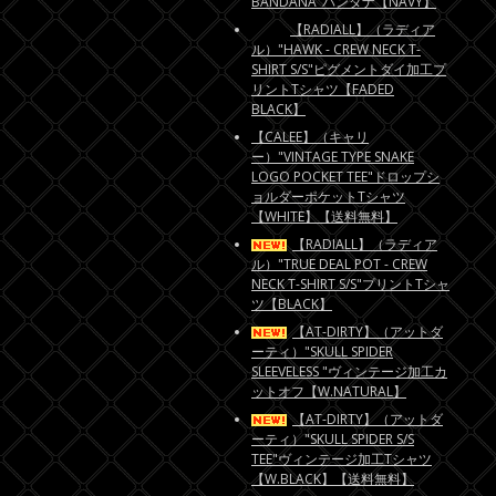
BANDANA"バンダナ【NAVY】
【RADIALL】（ラディア
ル）"HAWK - CREW NECK T-
SHIRT S/S"ピグメントダイ加工プ
リントTシャツ【FADED
BLACK】
【CALEE】（キャリ
ー）"VINTAGE TYPE SNAKE
LOGO POCKET TEE"ドロップシ
ョルダーポケットTシャツ
【WHITE】【送料無料】
【RADIALL】（ラディア
ル）"TRUE DEAL POT - CREW
NECK T-SHIRT S/S"プリントTシャ
ツ【BLACK】
【AT-DIRTY】（アットダ
ーティ）"SKULL SPIDER
SLEEVELESS "ヴィンテージ加工カ
ットオフ【W.NATURAL】
【AT-DIRTY】（アットダ
ーティ）"SKULL SPIDER S/S
TEE"ヴィンテージ加工Tシャツ
【W.BLACK】【送料無料】