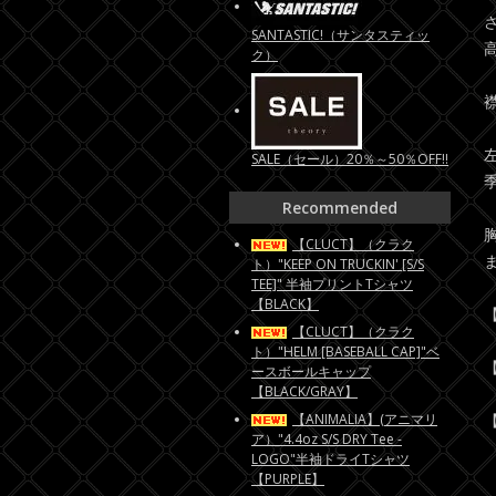
SANTASTIC!（サンタスティッ
ク）
SALE（セール）20％～50％OFF!!
Recommended
【CLUCT】（クラク
ト）"KEEP ON TRUCKIN' [S/S
TEE]" 半袖プリントTシャツ
【BLACK】
【
【CLUCT】（クラク
ト）"HELM [BASEBALL CAP]"ベ
【
ースボールキャップ
【BLACK/GRAY】
【ANIMALIA】(アニマリ
【
ア）"4.4oz S/S DRY Tee -
LOGO"半袖ドライTシャツ
【PURPLE】