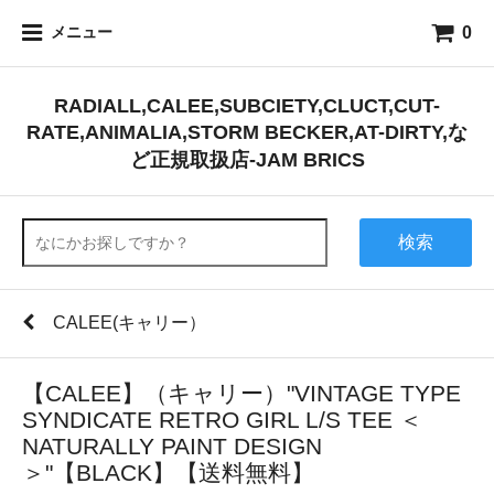
0
メニュー
RADIALL,CALEE,SUBCIETY,CLUCT,CUT-
RATE,ANIMALIA,STORM BECKER,AT-DIRTY,な
ど正規取扱店-JAM BRICS
検索
CALEE(キャリー）
【CALEE】（キャリー）"VINTAGE TYPE
SYNDICATE RETRO GIRL L/S TEE ＜
NATURALLY PAINT DESIGN
＞"【BLACK】【送料無料】