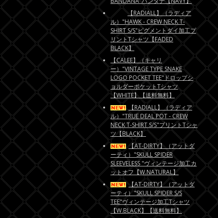
BANDANA"バンダナ【NAVY】
【RADIALL】（ラディア
ル）"HAWK - CREW NECK T-
SHIRT S/S"ピグメントダイ加工プ
リントTシャツ【FADED
BLACK】
【CALEE】（キャリ
ー）"VINTAGE TYPE SNAKE
LOGO POCKET TEE"ドロップシ
ョルダーポケットTシャツ
【WHITE】【送料無料】
【RADIALL】（ラディア
ル）"TRUE DEAL POT - CREW
NECK T-SHIRT S/S"プリントTシャ
ツ【BLACK】
【AT-DIRTY】（アットダ
ーティ）"SKULL SPIDER
SLEEVELESS "ヴィンテージ加工カ
ットオフ【W.NATURAL】
【AT-DIRTY】（アットダ
ーティ）"SKULL SPIDER S/S
TEE"ヴィンテージ加工Tシャツ
【W.BLACK】【送料無料】