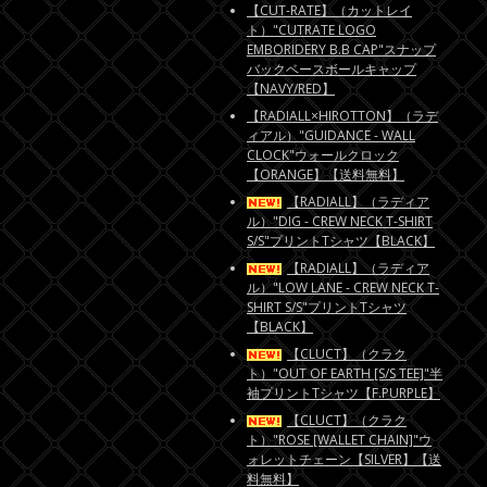
【CUT-RATE】（カットレイ
ト）"CUTRATE LOGO
EMBORIDERY B.B CAP"スナップ
バックベースボールキャップ
【NAVY/RED】
【RADIALL×HIROTTON】（ラデ
ィアル）"GUIDANCE - WALL
CLOCK"ウォールクロック
【ORANGE】【送料無料】
【RADIALL】（ラディア
ル）"DIG - CREW NECK T-SHIRT
S/S"プリントTシャツ【BLACK】
【RADIALL】（ラディア
ル）"LOW LANE - CREW NECK T-
SHIRT S/S"プリントTシャツ
【BLACK】
【CLUCT】（クラク
ト）"OUT OF EARTH [S/S TEE]"半
袖プリントTシャツ【F.PURPLE】
【CLUCT】（クラク
ト）"ROSE [WALLET CHAIN]"ウ
ォレットチェーン【SILVER】【送
料無料】