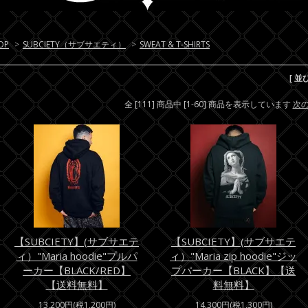
OP
>
SUBCIETY（サブサエティ）
>
SWEAT & T-SHIRTS
[ 並
全 [111] 商品中 [1-60] 商品を表示しています
次
【SUBCIETY】(サブサエテ
【SUBCIETY】(サブサエテ
ィ）"Maria hoodie"プルパ
ィ）"Maria zip hoodie"ジッ
ーカー【BLACK/RED】
プパーカー【BLACK】【送
【送料無料】
料無料】
13,200円(税1,200円)
14,300円(税1,300円)