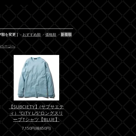
び順を変更 ]
-
おすすめ順
-
価格順
-
新着順
のページへ
【SUBCIETY】(サブサエテ
ィ）"CITY L/S"ロングスリ
ーブTシャツ【BLUE】
7,150円(税650円)