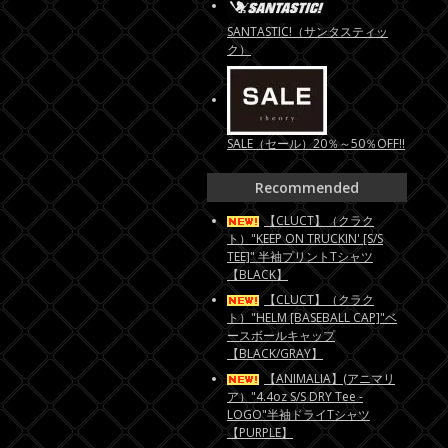
SANTASTIC!（サンタスティッ
ク）
SALE（セール）20％～50％OFF!!
Recommended
【CLUCT】（クラク
ト）"KEEP ON TRUCKIN' [S/S
TEE]" 半袖プリントTシャツ
【BLACK】
【CLUCT】（クラク
ト）"HELM [BASEBALL CAP]"ベ
ースボールキャップ
【BLACK/GRAY】
【ANIMALIA】(アニマリ
ア）"4.4oz S/S DRY Tee -
LOGO"半袖ドライTシャツ
【PURPLE】