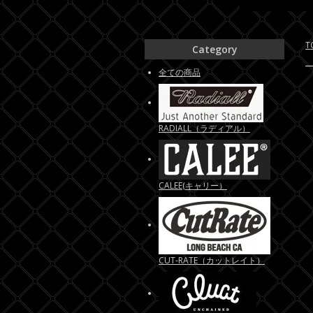
T
Category
全ての商品
RADIALL（ラディアル）
CALEE(キャリー）
CUT-RATE（カットレイト）