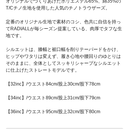
オリジナルでつくりあげたポリエステル65%、綿35%の
T/Cチノ生地を使用した人気のチノトラウザーズ。
定番のオリジナル生地で素材のコシ、色共に自信を持っ
てRADIALLが毎シーズン提案している、肉厚でタフな生
地です。
シルエットは、膝幅と裾口幅を削りテーパードをかけ、
ヒップやワタリは変えず、履き心地や腰回りのゆとりは
そのままに、全体としてスッキリシャープなシルエット
に仕上げたストレートモデルです。
【32inc】/ウエスト84cm/股上30cm/股下78cm
【34inc】/ウエスト89cm/股上31cm/股下79cm
【36inc】/ウエスト95cm/股上32cm/股下80cm