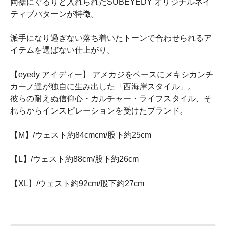
両裾にぐるりと入れられたSUBEYEDY オリジナルネイ
ティブパターンが特徴。
派手になり過ぎない落ち着いたトーンで合わせられるア
イテムを選ばない仕上がり。
【eyedy アイディー】 アメカジをベースにメキシカンチ
カーノ達が独自に生み出した「西海岸スタイル」。
彼らの耐えぬ信仰心・カルチャー・ライフスタイル、そ
れらからインスピレーションを受けたブランド。
【M】/ウェスト約84cmcm/股下約25cm
【L】/ウェスト約88cm/股下約26cm
【XL】/ウェスト約92cm/股下約27cm