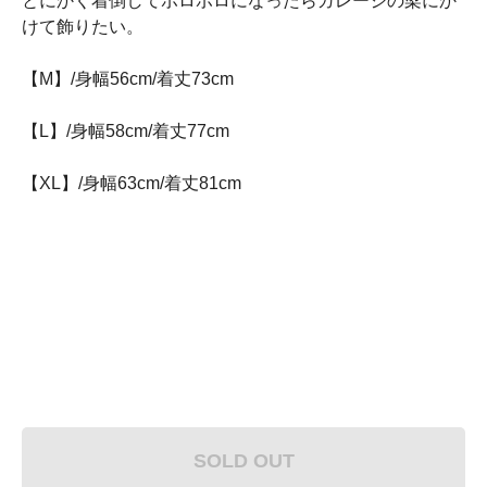
とにかく着倒してボロボロになったらガレージの梁にか
けて飾りたい。
【M】/身幅56cm/着丈73cm
【L】/身幅58cm/着丈77cm
【XL】/身幅63cm/着丈81cm
SOLD OUT