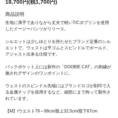
18,700円(税1,700円)
商品説明
生地に薄手でありながら丈夫で軽いT/Cポプリンを使用
したイージーパンツがリリース。
シルエットは少しゆとりを持たせたブランド定番のシル
エットで、ウェストは平ゴムとスピンドルでホールド、
アジャスト出来る仕様です。
バックポケット上には新作の「DOOBIE CAT」の刺繍が
施されデザインのワンポイントに。
ウェストのスピンドル先端にはブランドロゴが刻印で入
る金属チップを採用するなど、細部にまで拘って製作さ
れています。
【M】/ウエスト79～99cm/股上32.5cm/股下67cm