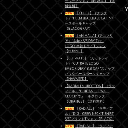
ーワークシャツ【INDIGO】【送
料無料】
Y
【CLUCT】（クラク
ト）"HELM [BASEBALL CAP]"ベ
ースボールキャップ
【BLACK/GRAY】
【ANIMALIA】(アニマリ
ア）"4.4oz S/S DRY Tee -
LOGO"半袖ドライTシャツ
【PURPLE】
【CUT-RATE】（カットレイ
ト）"CUTRATE LOGO
EMBORIDERY B.B CAP"スナップ
バックベースボールキャップ
【NAVY/RED】
【RADIALL×HIROTTON】（ラデ
ィアル）"GUIDANCE - WALL
CLOCK"ウォールクロック
【ORANGE】【送料無料】
【RADIALL】（ラディア
ル）"DIG - CREW NECK T-SHIRT
S/S"プリントTシャツ【BLACK】
【RADIALL】（ラディア