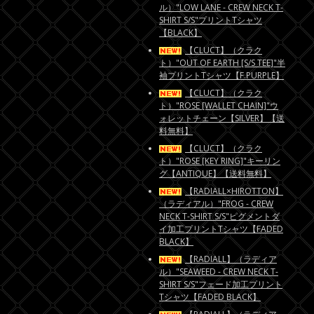
ル）"LOW LANE - CREW NECK T-
SHIRT S/S"プリントTシャツ
【BLACK】
【CLUCT】（クラク
ト）"OUT OF EARTH [S/S TEE]"半
袖プリントTシャツ【F.PURPLE】
【CLUCT】（クラク
ト）"ROSE [WALLET CHAIN]"ウ
ォレットチェーン【SILVER】【送
料無料】
【CLUCT】（クラク
ト）"ROSE [KEY RING]"キーリン
グ【ANTIQUE】【送料無料】
【RADIALL×HIROTTON】
（ラディアル）"FROG - CREW
NECK T-SHIRT S/S"ピグメントダ
イ加工プリントTシャツ【FADED
BLACK】
【RADIALL】（ラディア
ル）"SEAWEED - CREW NECK T-
SHIRT S/S"フェード加工プリント
Tシャツ【FADED BLACK】