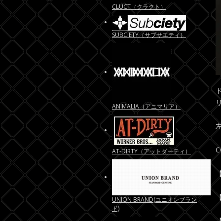
CLUCT（クラクト）
SUBCIETY（サブサエティ）
ANIMALIA（アニマリア）
C
AT-DIRTY（アットダーティ）
【
【
UNION BRAND(ユニオンブラン
ド)
【