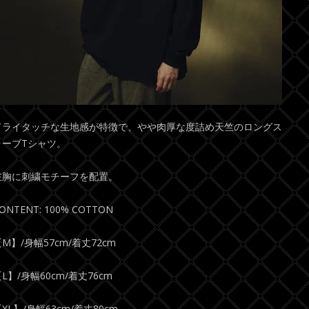
ドライタッチな生地感が特徴で、やや肉厚な度詰め天竺のロングス
リーブTシャツ。
左胸に刺繍モチーフを配置。
ONTENT: 100% COTTON
M】/身幅57cm/着丈72cm
L】/身幅60cm/着丈76cm
XL】/身幅63cm/着丈80cm