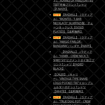
ト）"FLAMES OF FREEDOM [S/S
TEE]"半袖プリントTシャツ
【F.NAVY】
【RADIALL】（ラディア
ル）"MONTES - T-BAR
NECKLACE" SILVER925製 チェ
ーンネックレス【GOLD
PLATED】【送料無料】
【RADIALL】（ラディア
ル）"AMIGO PARLOR -
BANDANA"バンダナ【NAVY】
【RADIALL】（ラディア
ル）"HAWK - CREW NECK T-
SHIRT S/S"ピグメントダイ加工プ
リントTシャツ【FADED
BLACK】
【CALEE】（キャリ
ー）"VINTAGE TYPE SNAKE
LOGO POCKET TEE"ドロップシ
ョルダーポケットTシャツ
【WHITE】【送料無料】
【RADIALL】（ラディア
ル）"TRUE DEAL POT - CREW