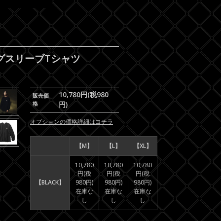
ロングスリーブTシャツ
10,780円(税980
販売価
格
円)
オプションの価格詳細はコチラ
【M】
【L】
【XL】
10,780
10,780
10,780
円(税
円(税
円(税
【BLACK】
980円)
980円)
980円)
在庫な
在庫な
在庫な
し
し
し