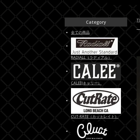
T
Category
全ての商品
RADIALL（ラディアル）
CALEE(キャリー）
CUT-RATE（カットレイト）