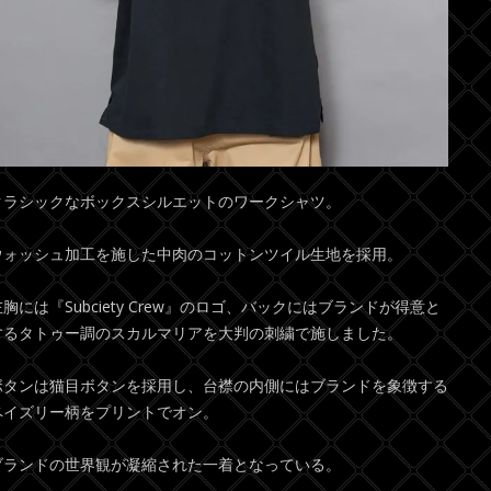
クラシックなボックスシルエットのワークシャツ。
ウォッシュ加工を施した中肉のコットンツイル生地を採用。
左胸には『Subciety Crew』のロゴ、バックにはブランドが得意と
するタトゥー調のスカルマリアを大判の刺繍で施しました。
ボタンは猫目ボタンを採用し、台襟の内側にはブランドを象徴する
ペイズリー柄をプリントでオン。
ブランドの世界観が凝縮された一着となっている。