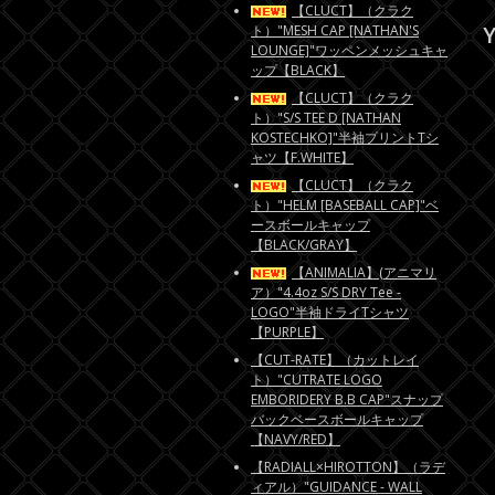
【CLUCT】（クラク
Y
ト）"MESH CAP [NATHAN'S
LOUNGE]"ワッペンメッシュキャ
ップ【BLACK】
【CLUCT】（クラク
ト）"S/S TEE D [NATHAN
KOSTECHKO]"半袖プリントTシ
ャツ【F.WHITE】
【CLUCT】（クラク
ト）"HELM [BASEBALL CAP]"ベ
ースボールキャップ
【BLACK/GRAY】
【ANIMALIA】(アニマリ
ア）"4.4oz S/S DRY Tee -
LOGO"半袖ドライTシャツ
【PURPLE】
【CUT-RATE】（カットレイ
ト）"CUTRATE LOGO
EMBORIDERY B.B CAP"スナップ
バックベースボールキャップ
【NAVY/RED】
【RADIALL×HIROTTON】（ラデ
ィアル）"GUIDANCE - WALL