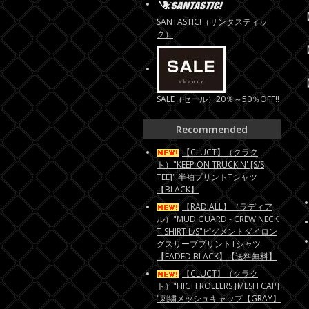
【
SANTASTIC!（サンタスティッ
ク）
【
【
SALE（セール）20％～50％OFF!!
Recommended
【CLUCT】（クラク
ト）"KEEP ON TRUCKIN' [S/S
TEE]" 半袖プリントTシャツ
【BLACK】
【RADIALL】（ラディア
ル）"MUD GUARD - CREW NECK
T-SHIRT L/S"ピグメントダイロン
グスリーブプリントTシャツ
【FADED BLACK】【送料無料】
【CLUCT】（クラク
ト）"HIGH ROLLERS [MESH CAP]
"刺繍メッシュキャップ【GRAY】