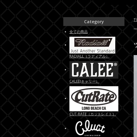
T
Category
全ての商品
RADIALL（ラディアル）
CALEE(キャリー）
CUT-RATE（カットレイト）