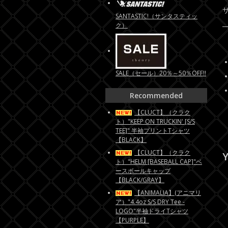
SANTASTIC!（サンタスティッ
ク）
SALE（セール）20％～50％OFF!!
Recommended
【CLUCT】（クラク
ト）"KEEP ON TRUCKIN' [S/S
TEE]" 半袖プリントTシャツ
【BLACK】
【CLUCT】（クラク
Y
ト）"HELM [BASEBALL CAP]"ベ
ースボールキャップ
【BLACK/GRAY】
【ANIMALIA】(アニマリ
ア）"4.4oz S/S DRY Tee -
LOGO"半袖ドライTシャツ
【PURPLE】