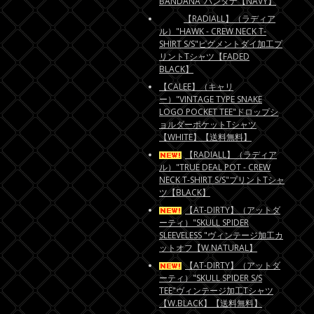
BANDANA"バンダナ【NAVY】
【RADIALL】（ラディア
ル）"HAWK - CREW NECK T-
SHIRT S/S"ピグメントダイ加工プ
リントTシャツ【FADED
BLACK】
【CALEE】（キャリ
ー）"VINTAGE TYPE SNAKE
LOGO POCKET TEE"ドロップシ
ョルダーポケットTシャツ
【WHITE】【送料無料】
【RADIALL】（ラディア
ル）"TRUE DEAL POT - CREW
NECK T-SHIRT S/S"プリントTシャ
ツ【BLACK】
【AT-DIRTY】（アットダ
ーティ）"SKULL SPIDER
SLEEVELESS "ヴィンテージ加工カ
ットオフ【W.NATURAL】
【AT-DIRTY】（アットダ
ーティ）"SKULL SPIDER S/S
TEE"ヴィンテージ加工Tシャツ
【W.BLACK】【送料無料】