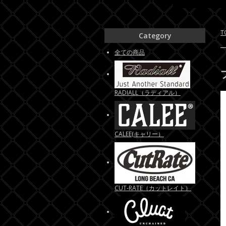
T
Category
全ての商品
RADIALL（ラディアル）
CALEE(キャリー）
CUT-RATE（カットレイト）