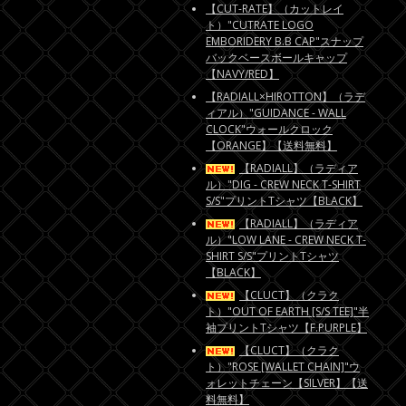
【CUT-RATE】（カットレイ
ト）"CUTRATE LOGO
EMBORIDERY B.B CAP"スナップ
バックベースボールキャップ
【NAVY/RED】
【RADIALL×HIROTTON】（ラデ
ィアル）"GUIDANCE - WALL
CLOCK"ウォールクロック
【ORANGE】【送料無料】
【RADIALL】（ラディア
ル）"DIG - CREW NECK T-SHIRT
S/S"プリントTシャツ【BLACK】
【RADIALL】（ラディア
ル）"LOW LANE - CREW NECK T-
SHIRT S/S"プリントTシャツ
【BLACK】
【CLUCT】（クラク
ト）"OUT OF EARTH [S/S TEE]"半
袖プリントTシャツ【F.PURPLE】
【CLUCT】（クラク
ト）"ROSE [WALLET CHAIN]"ウ
ォレットチェーン【SILVER】【送
料無料】