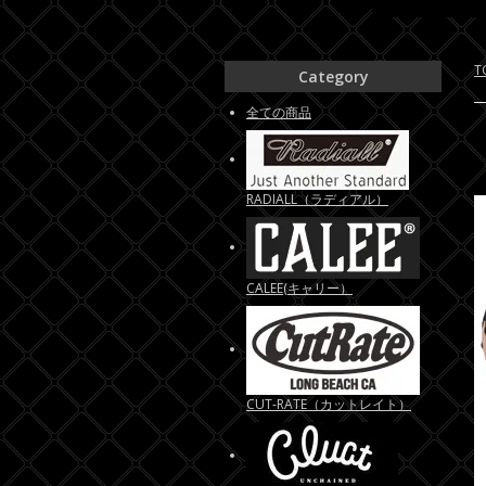
T
Category
全ての商品
RADIALL（ラディアル）
CALEE(キャリー）
CUT-RATE（カットレイト）