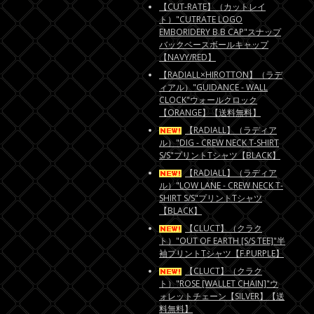
【CUT-RATE】（カットレイ
ト）"CUTRATE LOGO
EMBORIDERY B.B CAP"スナップ
バックベースボールキャップ
【NAVY/RED】
【RADIALL×HIROTTON】（ラデ
ィアル）"GUIDANCE - WALL
CLOCK"ウォールクロック
【ORANGE】【送料無料】
【RADIALL】（ラディア
ル）"DIG - CREW NECK T-SHIRT
S/S"プリントTシャツ【BLACK】
【RADIALL】（ラディア
ル）"LOW LANE - CREW NECK T-
SHIRT S/S"プリントTシャツ
【BLACK】
【CLUCT】（クラク
ト）"OUT OF EARTH [S/S TEE]"半
袖プリントTシャツ【F.PURPLE】
【CLUCT】（クラク
ト）"ROSE [WALLET CHAIN]"ウ
ォレットチェーン【SILVER】【送
料無料】