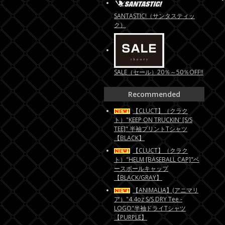
SANTASTIC!（サンタスティッ
ク）
SALE（セール）20％～50％OFF!!
Recommended
【CLUCT】（クラク
ト）"KEEP ON TRUCKIN' [S/S
TEE]" 半袖プリントTシャツ
【BLACK】
【CLUCT】（クラク
ト）"HELM [BASEBALL CAP]"ベ
ースボールキャップ
【BLACK/GRAY】
【ANIMALIA】(アニマリ
ア）"4.4oz S/S DRY Tee -
LOGO"半袖ドライTシャツ
【PURPLE】