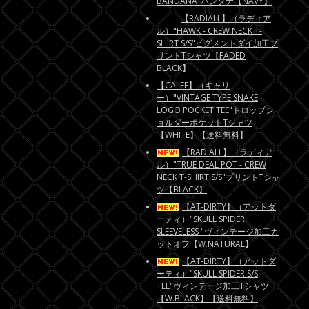
BANDANA"バンダナ【NAVY】
【RADIALL】（ラディア
ル）"HAWK - CREW NECK T-
SHIRT S/S"ピグメントダイ加工プ
リントTシャツ【FADED
BLACK】
【CALEE】（キャリ
ー）"VINTAGE TYPE SNAKE
LOGO POCKET TEE"ドロップシ
ョルダーポケットTシャツ
【WHITE】【送料無料】
【RADIALL】（ラディア
ル）"TRUE DEAL POT - CREW
NECK T-SHIRT S/S"プリントTシャ
ツ【BLACK】
【AT-DIRTY】（アットダ
ーティ）"SKULL SPIDER
SLEEVELESS "ヴィンテージ加工カ
ットオフ【W.NATURAL】
【AT-DIRTY】（アットダ
ーティ）"SKULL SPIDER S/S
TEE"ヴィンテージ加工Tシャツ
【W.BLACK】【送料無料】