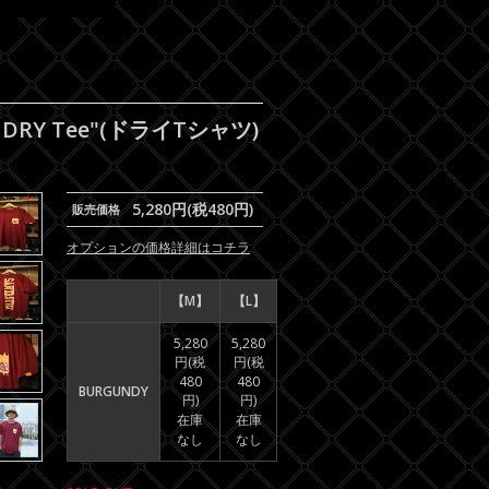
DRY Tee"(ドライTシャツ)
5,280円(税480円)
販売価格
オプションの価格詳細はコチラ
【M】
【L】
5,280
5,280
円(税
円(税
480
480
BURGUNDY
円)
円)
在庫
在庫
なし
なし