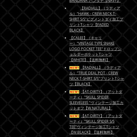
BANDANA"バンダナ【NAVY】
【RADIALL】（ラディア
ル）"HAWK - CREW NECK T-
SHIRT S/S"ピグメントダイ加工プ
リントTシャツ【FADED
BLACK】
【CALEE】（キャリ
ー）"VINTAGE TYPE SNAKE
LOGO POCKET TEE"ドロップシ
ョルダーポケットTシャツ
【WHITE】【送料無料】
【RADIALL】（ラディア
ル）"TRUE DEAL POT - CREW
NECK T-SHIRT S/S"プリントTシャ
ツ【BLACK】
【AT-DIRTY】（アットダ
ーティ）"SKULL SPIDER
SLEEVELESS "ヴィンテージ加工カ
ットオフ【W.NATURAL】
【AT-DIRTY】（アットダ
ーティ）"SKULL SPIDER S/S
TEE"ヴィンテージ加工Tシャツ
【W.BLACK】【送料無料】