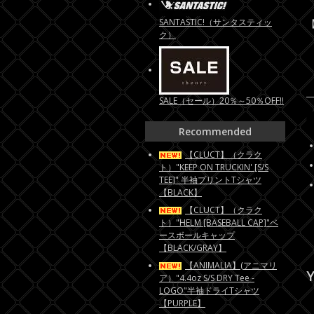
SANTASTIC!（サンタスティッ
【
ク）
SALE（セール）20％～50％OFF!!
Recommended
【CLUCT】（クラク
ト）"KEEP ON TRUCKIN' [S/S
TEE]" 半袖プリントTシャツ
【BLACK】
【CLUCT】（クラク
ト）"HELM [BASEBALL CAP]"ベ
ースボールキャップ
【BLACK/GRAY】
【ANIMALIA】(アニマリ
Y
ア）"4.4oz S/S DRY Tee -
LOGO"半袖ドライTシャツ
【PURPLE】