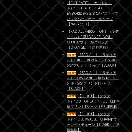
【CUT-RATE】（カットレイ
ト）"CUTRATE LOGO
EMBORIDERY B.B CAP"スナップ
バックベースボールキャップ
【NAVY/RED】
【RADIALL×HIROTTON】（ラデ
ィアル）"GUIDANCE - WALL
CLOCK"ウォールクロック
【ORANGE】【送料無料】
【RADIALL】（ラディア
ル）"DIG - CREW NECK T-SHIRT
S/S"プリントTシャツ【BLACK】
【RADIALL】（ラディア
ル）"LOW LANE - CREW NECK T-
SHIRT S/S"プリントTシャツ
【BLACK】
【CLUCT】（クラク
ト）"OUT OF EARTH [S/S TEE]"半
袖プリントTシャツ【F.PURPLE】
【CLUCT】（クラク
ト）"ROSE [WALLET CHAIN]"ウ
ォレットチェーン【SILVER】【送
料無料】