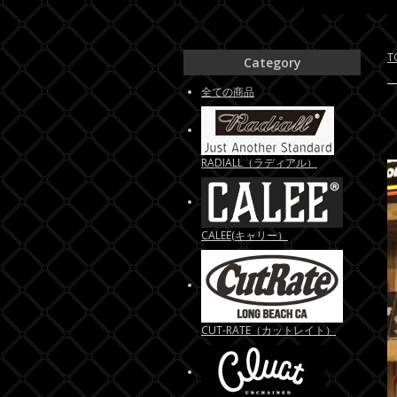
T
Category
全ての商品
RADIALL（ラディアル）
CALEE(キャリー）
CUT-RATE（カットレイト）