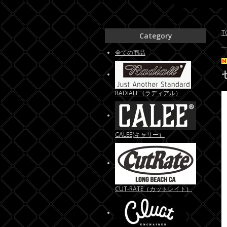
T
Category
全ての商品
RADIALL（ラディアル）
CALEE(キャリー）
CUT-RATE（カットレイト）