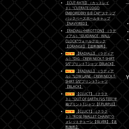
【CUT-RATE】（カットレイ
ト）"CUTRATE LOGO
EMBORIDERY B.B CAP"スナップ
バックベースボールキャップ
【NAVY/RED】
【RADIALL×HIROTTON】（ラデ
ィアル）"GUIDANCE - WALL
CLOCK"ウォールクロック
【ORANGE】【送料無料】
【RADIALL】（ラディア
ル）"DIG - CREW NECK T-SHIRT
S/S"プリントTシャツ【BLACK】
【RADIALL】（ラディア
Y
ル）"LOW LANE - CREW NECK T-
SHIRT S/S"プリントTシャツ
【BLACK】
【CLUCT】（クラク
ト）"OUT OF EARTH [S/S TEE]"半
袖プリントTシャツ【F.PURPLE】
【CLUCT】（クラク
ト）"ROSE [WALLET CHAIN]"ウ
ォレットチェーン【SILVER】【送
料無料】