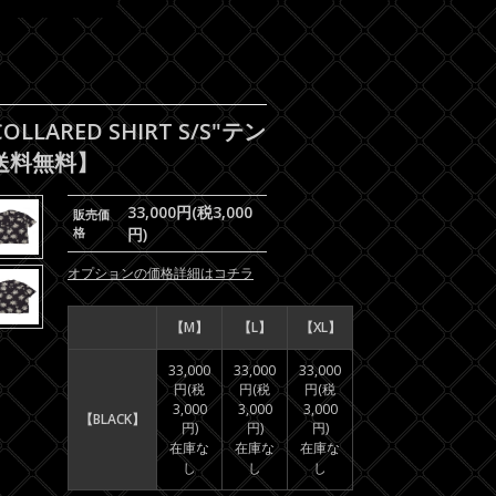
LLARED SHIRT S/S"テン
送料無料】
33,000円(税3,000
販売価
格
円)
オプションの価格詳細はコチラ
【M】
【L】
【XL】
33,000
33,000
33,000
円(税
円(税
円(税
3,000
3,000
3,000
【BLACK】
円)
円)
円)
在庫な
在庫な
在庫な
し
し
し