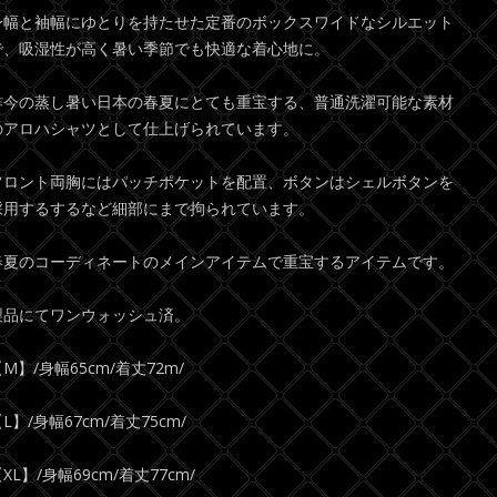
身幅と袖幅にゆとりを持たせた定番のボックスワイドなシルエット
で、吸湿性が高く暑い季節でも快適な着心地に。
昨今の蒸し暑い日本の春夏にとても重宝する、普通洗濯可能な素材
のアロハシャツとして仕上げられています。
フロント両胸にはパッチポケットを配置、ボタンはシェルボタンを
採用するするなど細部にまで拘られています。
春夏のコーディネートのメインアイテムで重宝するアイテムです。
製品にてワンウォッシュ済。
M】/身幅65cm/着丈72m/
L】/身幅67cm/着丈75cm/
XL】/身幅69cm/着丈77cm/