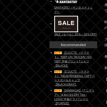
SANTASTIC!（サンタスティッ
ク）
SALE（セール）20％～50％OFF!!
Recommended
【CLUCT】（クラク
ト）"KEEP ON TRUCKIN' [S/S
TEE]" 半袖プリントTシャツ
【BLACK】
【CLUCT】（クラク
ト）"HELM [BASEBALL CAP]"ベ
【
ースボールキャップ
【BLACK/GRAY】
【ANIMALIA】(アニマリ
【
ア）"4.4oz S/S DRY Tee -
LOGO"半袖ドライTシャツ
【
【PURPLE】