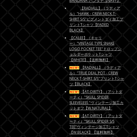
BANDANA"バンダナ【NAVY】
【RADIALL】（ラディア
ル）"HAWK - CREW NECK T-
SHIRT S/S"ピグメントダイ加工プ
リントTシャツ【FADED
BLACK】
【CALEE】（キャリ
ー）"VINTAGE TYPE SNAKE
LOGO POCKET TEE"ドロップシ
ョルダーポケットTシャツ
【WHITE】【送料無料】
【RADIALL】（ラディア
ル）"TRUE DEAL POT - CREW
NECK T-SHIRT S/S"プリントTシャ
ツ【BLACK】
【AT-DIRTY】（アットダ
ーティ）"SKULL SPIDER
SLEEVELESS "ヴィンテージ加工カ
ットオフ【W.NATURAL】
【AT-DIRTY】（アットダ
ーティ）"SKULL SPIDER S/S
TEE"ヴィンテージ加工Tシャツ
【W.BLACK】【送料無料】