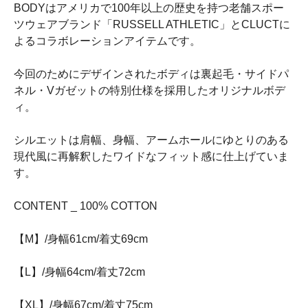
BODYはアメリカで100年以上の歴史を持つ老舗スポー
ツウェアブランド「RUSSELL ATHLETIC」とCLUCTに
よるコラボレーションアイテムです。
今回のためにデザインされたボディは裏起毛・サイドパ
ネル・Vガゼットの特別仕様を採用したオリジナルボデ
ィ。
シルエットは肩幅、身幅、アームホールにゆとりのある
現代風に再解釈したワイドなフィット感に仕上げていま
す。
CONTENT _ 100% COTTON
【M】/身幅61cm/着丈69cm
【L】/身幅64cm/着丈72cm
【XL】/身幅67cm/着丈75cm