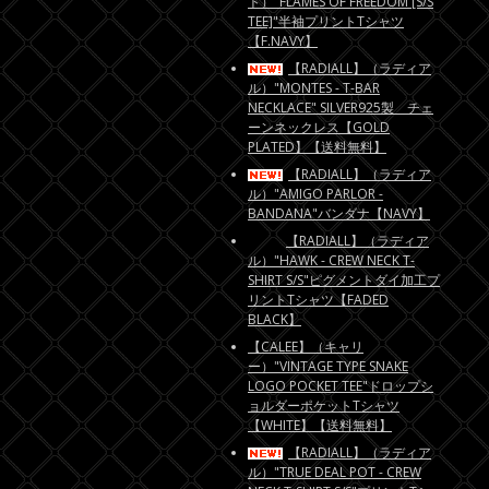
ト）"FLAMES OF FREEDOM [S/S
TEE]"半袖プリントTシャツ
【F.NAVY】
【RADIALL】（ラディア
ル）"MONTES - T-BAR
NECKLACE" SILVER925製 チェ
ーンネックレス【GOLD
PLATED】【送料無料】
【RADIALL】（ラディア
ル）"AMIGO PARLOR -
BANDANA"バンダナ【NAVY】
【RADIALL】（ラディア
ル）"HAWK - CREW NECK T-
SHIRT S/S"ピグメントダイ加工プ
リントTシャツ【FADED
BLACK】
【CALEE】（キャリ
ー）"VINTAGE TYPE SNAKE
LOGO POCKET TEE"ドロップシ
ョルダーポケットTシャツ
【WHITE】【送料無料】
【RADIALL】（ラディア
ル）"TRUE DEAL POT - CREW