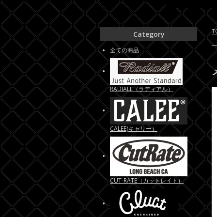
T
Category
全ての商品
RADIALL（ラディアル）
CALEE(キャリー）
CUT-RATE（カットレイト）