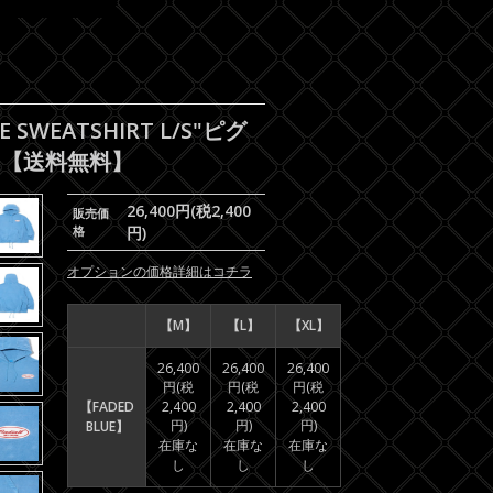
 SWEATSHIRT L/S"ピグ
】【送料無料】
26,400円(税2,400
販売価
格
円)
オプションの価格詳細はコチラ
【M】
【L】
【XL】
26,400
26,400
26,400
円(税
円(税
円(税
【FADED
2,400
2,400
2,400
円)
円)
円)
BLUE】
在庫な
在庫な
在庫な
し
し
し