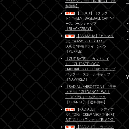
ーワークシャツ【INDIGO】【送
料無料】
【CLUCT】（クラク
ト）"HELM [BASEBALL CAP]"ベ
ースボールキャップ
【BLACK/GRAY】
【ANIMALIA】(アニマリ
ア）"4.4oz S/S DRY Tee -
LOGO"半袖ドライTシャツ
【PURPLE】
【CUT-RATE】（カットレイ
ト）"CUTRATE LOGO
EMBORIDERY B.B CAP"スナップ
バックベースボールキャップ
Y
【NAVY/RED】
【RADIALL×HIROTTON】（ラデ
ィアル）"GUIDANCE - WALL
CLOCK"ウォールクロック
【ORANGE】【送料無料】
【RADIALL】（ラディア
ル）"DIG - CREW NECK T-SHIRT
S/S"プリントTシャツ【BLACK】
【RADIALL】（ラディア