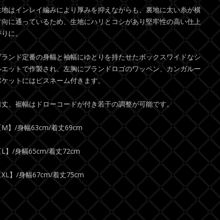
生地はインレイ編みにより厚みを抑えながらも、裏地に太い糸が横
方向に通っているため、生地にハリとコシがあり堅牢性の高い仕上
がりに。
ブランド定番の身幅と袖幅にゆとりを持たせたボックスワイドなシ
ルエットで作製され、左胸にブランドロゴのワッペン、カンガルー
ポケットにはピスネーム付きます。
着丈、裾幅はドローコードが付き若干の調整が可能です。
M】/身幅63cm/着丈69cm
L】/身幅65cm/着丈72cm
XL】/身幅67cm/着丈75cm