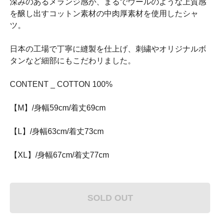
深みのあるメランジ感が、まるでウールのような上質感
を醸し出すコットン素材の中肉厚素材を使用したシャ
ツ。
日本の工場で丁寧に縫製を仕上げ、刺繍やオリジナルボ
タンなど細部にもこだわリました。
CONTENT _ COTTON 100%
【M】/身幅59cm/着丈69cm
【L】/身幅63cm/着丈73cm
【XL】/身幅67cm/着丈77cm
SOLD OUT