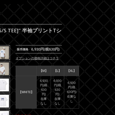
S/S TEE]" 半袖プリントTシ
6,930円(税630円)
販売価格
オプションの価格詳細はコチラ
【M】
【L】
【XL】
6,930
6,930
6,930
円(税
円(税
円(税
630
630
630円)
【WHITE】
円)
円)
在庫な
在庫
在庫
し
なし
なし