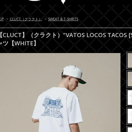
OP
>
CLUCT（クラクト）
>
SWEAT & T-SHIRTS
【CLUCT】（クラクト）"VATOS LOCOS TACOS [
ャツ【WHITE】