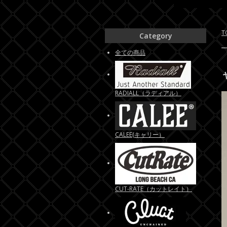
T
Category
全ての商品
RADIALL（ラディアル）
CALEE(キャリー）
CUT-RATE（カットレイト）