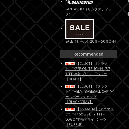
SANTASTIC!（サンタスティッ
【
ク）
SALE（セール）20％～50％OFF!!
Recommended
【CLUCT】（クラク
ト）"KEEP ON TRUCKIN' [S/S
TEE]" 半袖プリントTシャツ
【BLACK】
【CLUCT】（クラク
ト）"HELM [BASEBALL CAP]"ベ
ースボールキャップ
【BLACK/GRAY】
【ANIMALIA】(アニマリ
ア）"4.4oz S/S DRY Tee -
LOGO"半袖ドライTシャツ
【PURPLE】