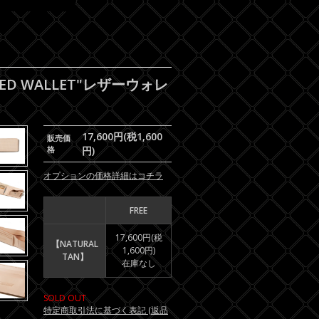
DED WALLET"レザーウォレ
17,600円(税1,600
販売価
格
円)
オプションの価格詳細はコチラ
FREE
17,600円(税
【NATURAL
1,600円)
TAN】
在庫なし
SOLD OUT
特定商取引法に基づく表記 (返品