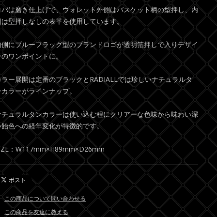
コバは磨き仕上げで、ウォレット外側はバスケット柄の型押し、内
側は型押しなしの表革を使用しています。
内側にブルーフラッグ型のブランドロゴが透明箔押しで入りデザイ
ンのワンポイントに。
カラー展開は定番のブラックとRADIALLでは珍しいナチュラルタ
ンカラーがラインナップ。
ナチュラルタンカラーは使い込む程にクリアーな色味から味わい深
い飴色への経年変化が特徴的です。
IZE：W117mm×H89mm×D26mm
この商品について問い合わせる
この商品を友達に教える