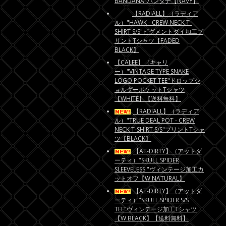
BANDANA"バンダナ【NAVY】
【RADIALL】（ラディア
ル）"HAWK - CREW NECK T-
SHIRT S/S"ピグメントダイ加工プ
リントTシャツ【FADED
BLACK】
【CALEE】（キャリ
ー）"VINTAGE TYPE SNAKE
LOGO POCKET TEE"ドロップシ
ョルダーポケットTシャツ
【WHITE】【送料無料】
【RADIALL】（ラディア
ル）"TRUE DEAL POT - CREW
NECK T-SHIRT S/S"プリントTシャ
ツ【BLACK】
【AT-DIRTY】（アットダ
ーティ）"SKULL SPIDER
SLEEVELESS "ヴィンテージ加工カ
ットオフ【W.NATURAL】
【AT-DIRTY】（アットダ
ーティ）"SKULL SPIDER S/S
TEE"ヴィンテージ加工Tシャツ
【W.BLACK】【送料無料】