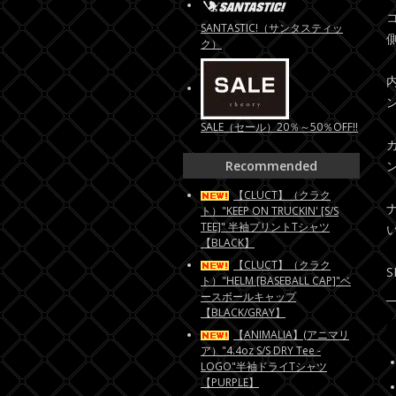
SANTASTIC!（サンタスティッ
ク）
SALE（セール）20％～50％OFF!!
Recommended
【CLUCT】（クラク
ト）"KEEP ON TRUCKIN' [S/S
TEE]" 半袖プリントTシャツ
【BLACK】
【CLUCT】（クラク
S
ト）"HELM [BASEBALL CAP]"ベ
ースボールキャップ
【BLACK/GRAY】
【ANIMALIA】(アニマリ
ア）"4.4oz S/S DRY Tee -
LOGO"半袖ドライTシャツ
【PURPLE】