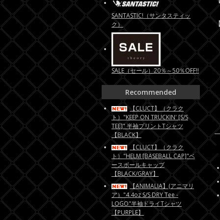
SANTASTIC!（サンタスティッ
【
ク）
SALE（セール）20％～50％OFF!!
Recommended
【CLUCT】（クラク
ト）"KEEP ON TRUCKIN' [S/S
TEE]" 半袖プリントTシャツ
【BLACK】
【CLUCT】（クラク
ト）"HELM [BASEBALL CAP]"ベ
ースボールキャップ
【BLACK/GRAY】
【ANIMALIA】(アニマリ
ア）"4.4oz S/S DRY Tee -
LOGO"半袖ドライTシャツ
【PURPLE】