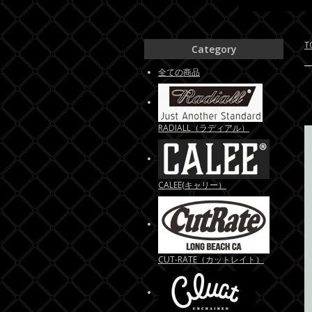
T
Category
全ての商品
RADIALL（ラディアル）
CALEE(キャリー）
CUT-RATE（カットレイト）