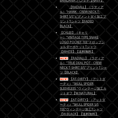
BANDANA"バンダナ【NAVY】
【RADIALL】（ラディア
ル）"HAWK - CREW NECK T-
SHIRT S/S"ピグメントダイ加工プ
リントTシャツ【FADED
BLACK】
【CALEE】（キャリ
ー）"VINTAGE TYPE SNAKE
LOGO POCKET TEE"ドロップシ
ョルダーポケットTシャツ
【WHITE】【送料無料】
【RADIALL】（ラディア
ル）"TRUE DEAL POT - CREW
NECK T-SHIRT S/S"プリントTシャ
ツ【BLACK】
【AT-DIRTY】（アットダ
ーティ）"SKULL SPIDER
SLEEVELESS "ヴィンテージ加工カ
ットオフ【W.NATURAL】
【AT-DIRTY】（アットダ
ーティ）"SKULL SPIDER S/S
TEE"ヴィンテージ加工Tシャツ
【W.BLACK】【送料無料】