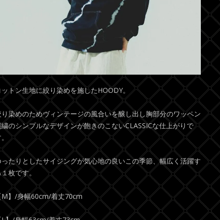
コットン生地に絞り染めを施したHOODY。
絞り染めのためヴィンテージの風合いを醸し出し胸部分のワッペン
刺繍のシンプルなデザインが飽きのこないCLASSICな仕上がりで
す。
ゆったりとしたサイジングが気心地の良いこの季節、幅広く活躍す
る１枚です。
M】/身幅60cm/着丈70cm
L】/身幅63cm/着丈73cm