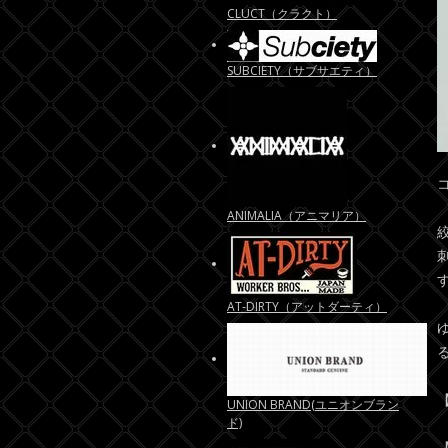
CLUCT（クラクト）
SUBCIETY（サブサエティ）
ANIMALIA（アニマリア）
AT-DIRTY（アットダーティ）
【
UNION BRAND(ユニオンブラン
ド)
【