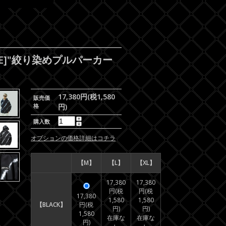
DIE]"絞り染めプルパーカー
17,380円(税1,580
販売価
格
円)
購入数
オプションの価格詳細はコチラ
【M】
【L】
【XL】
17,380
17,380
円(税
円(税
17,380
1,580
1,580
【BLACK】
円(税
円)
円)
1,580
在庫な
在庫な
円)