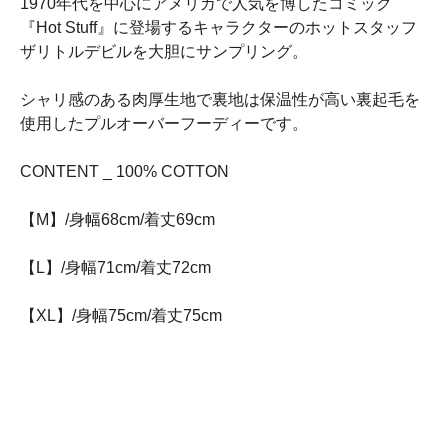
1970年代を中心にアメリカで人気を博したコミック
『Hot Stuff』に登場するキャラクターのホットスタッフ
ザリトルデビルを大胆にサンプリング。
シャリ感のある肉厚生地で裏地は保温性が高い裏起毛を
使用したプルオーバーフーディーです。
CONTENT _ 100% COTTON
【M】/身幅68cm/着丈69cm
【L】/身幅71cm/着丈72cm
【XL】/身幅75cm/着丈75cm