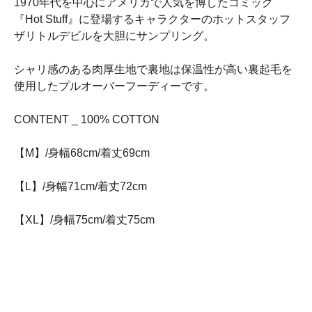
1970年代を中心にアメリカで人気を博したコミック
『Hot Stuff』に登場するキャラクターのホットスタッフ
ザリトルデビルを大胆にサンプリング。
シャリ感のある肉厚生地で裏地は保温性が高い裏起毛を
使用したプルオーバーフーディーです。
CONTENT _ 100% COTTON
【M】/身幅68cm/着丈69cm
【L】/身幅71cm/着丈72cm
【XL】/身幅75cm/着丈75cm