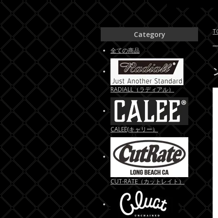
T
Category
全ての商品
RADIALL（ラディアル）
CALEE(キャリー）
CUT-RATE（カットレイト）