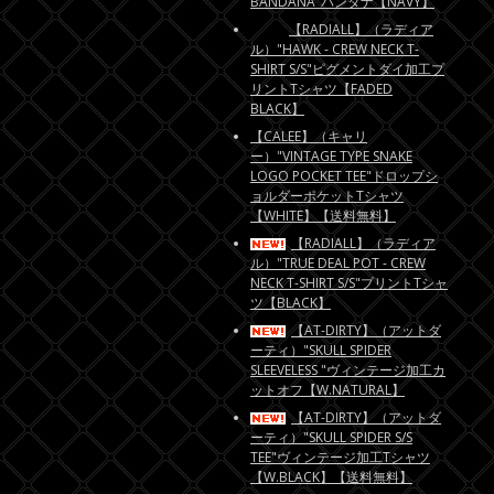
BANDANA"バンダナ【NAVY】
【RADIALL】（ラディア
ル）"HAWK - CREW NECK T-
SHIRT S/S"ピグメントダイ加工プ
リントTシャツ【FADED
BLACK】
【CALEE】（キャリ
ー）"VINTAGE TYPE SNAKE
LOGO POCKET TEE"ドロップシ
ョルダーポケットTシャツ
【WHITE】【送料無料】
【RADIALL】（ラディア
ル）"TRUE DEAL POT - CREW
NECK T-SHIRT S/S"プリントTシャ
ツ【BLACK】
【AT-DIRTY】（アットダ
ーティ）"SKULL SPIDER
SLEEVELESS "ヴィンテージ加工カ
ットオフ【W.NATURAL】
【AT-DIRTY】（アットダ
ーティ）"SKULL SPIDER S/S
TEE"ヴィンテージ加工Tシャツ
【W.BLACK】【送料無料】