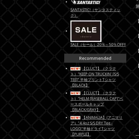
SANTASTIC!（サンタスティッ
ク）
【
【
SALE（セール）20％～50％OFF!!
【
Recommended
【
【CLUCT】（クラク
ト）"KEEP ON TRUCKIN' [S/S
TEE]" 半袖プリントTシャツ
【BLACK】
【CLUCT】（クラク
ト）"HELM [BASEBALL CAP]"ベ
ースボールキャップ
【BLACK/GRAY】
【ANIMALIA】(アニマリ
ア）"4.4oz S/S DRY Tee -
LOGO"半袖ドライTシャツ
【PURPLE】