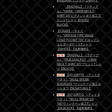
BANDANA"バンダナ【NAVY】
【RADIALL】（ラディア
ル）"HAWK - CREW NECK T-
SHIRT S/S"ピグメントダイ加工プ
リントTシャツ【FADED
BLACK】
【CALEE】（キャリ
ー）"VINTAGE TYPE SNAKE
LOGO POCKET TEE"ドロップシ
ョルダーポケットTシャツ
【WHITE】【送料無料】
【RADIALL】（ラディア
ル）"TRUE DEAL POT - CREW
NECK T-SHIRT S/S"プリントTシャ
ツ【BLACK】
【AT-DIRTY】（アットダ
ーティ）"SKULL SPIDER
SLEEVELESS "ヴィンテージ加工カ
ットオフ【W.NATURAL】
【AT-DIRTY】（アットダ
ーティ）"SKULL SPIDER S/S
TEE"ヴィンテージ加工Tシャツ
【W.BLACK】【送料無料】