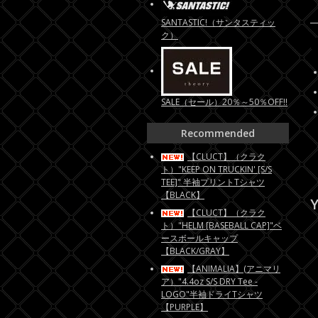
SANTASTIC!（サンタスティッ
ク）
SALE（セール）20％～50％OFF!!
Recommended
【CLUCT】（クラク
ト）"KEEP ON TRUCKIN' [S/S
TEE]" 半袖プリントTシャツ
【BLACK】
Y
【CLUCT】（クラク
ト）"HELM [BASEBALL CAP]"ベ
ースボールキャップ
【BLACK/GRAY】
【ANIMALIA】(アニマリ
ア）"4.4oz S/S DRY Tee -
LOGO"半袖ドライTシャツ
【PURPLE】