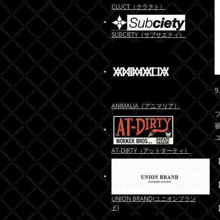
CLUCT（クラクト）
SUBCIETY（サブサエティ）
ANIMALIA（アニマリア）
裾
AT-DIRTY（アットダーティ）
【
【
UNION BRAND(ユニオンブラン
ド)
【