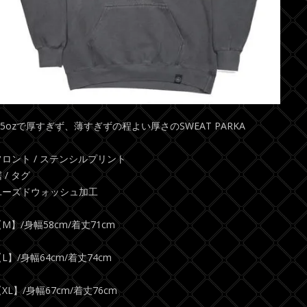
9.5ozで厚すぎず、薄すぎずの程よい厚さのSWEAT PARKA
フロント / ステンシルプリント
 / タグ
ユーズドウォッシュ加工
M】/身幅58cm/着丈71cm
L】/身幅64cm/着丈74cm
XL】/身幅67cm/着丈76cm