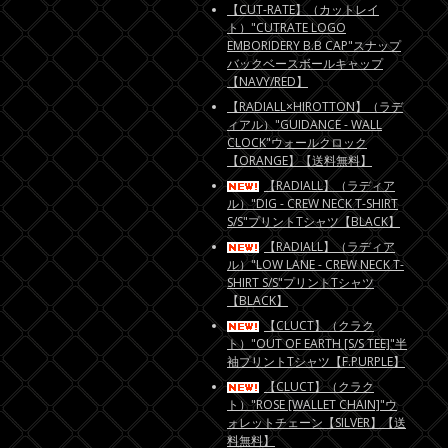
【CUT-RATE】（カットレイ
ト）"CUTRATE LOGO
EMBORIDERY B.B CAP"スナップ
バックベースボールキャップ
【NAVY/RED】
【RADIALL×HIROTTON】（ラデ
ィアル）"GUIDANCE - WALL
CLOCK"ウォールクロック
【ORANGE】【送料無料】
【RADIALL】（ラディア
ル）"DIG - CREW NECK T-SHIRT
S/S"プリントTシャツ【BLACK】
【RADIALL】（ラディア
ル）"LOW LANE - CREW NECK T-
SHIRT S/S"プリントTシャツ
【BLACK】
【CLUCT】（クラク
ト）"OUT OF EARTH [S/S TEE]"半
袖プリントTシャツ【F.PURPLE】
【CLUCT】（クラク
ト）"ROSE [WALLET CHAIN]"ウ
ォレットチェーン【SILVER】【送
料無料】