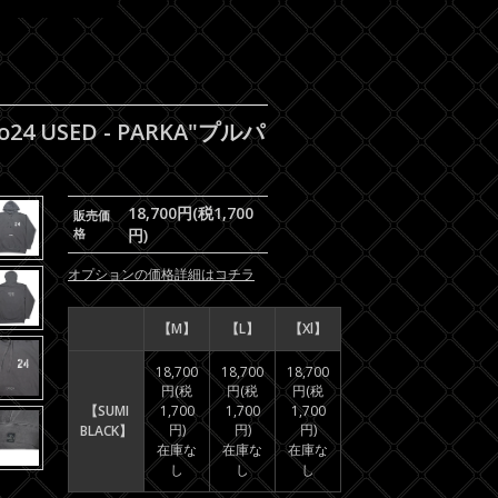
4 USED - PARKA"プルパ
18,700円(税1,700
販売価
格
円)
オプションの価格詳細はコチラ
【M】
【L】
【Xl】
18,700
18,700
18,700
円(税
円(税
円(税
【SUMI
1,700
1,700
1,700
円)
円)
円)
BLACK】
在庫な
在庫な
在庫な
し
し
し