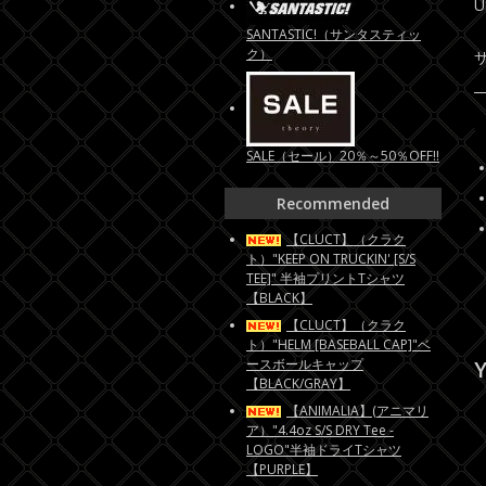
SANTASTIC!（サンタスティッ
ク）
SALE（セール）20％～50％OFF!!
Recommended
【CLUCT】（クラク
ト）"KEEP ON TRUCKIN' [S/S
TEE]" 半袖プリントTシャツ
【BLACK】
【CLUCT】（クラク
ト）"HELM [BASEBALL CAP]"ベ
ースボールキャップ
Y
【BLACK/GRAY】
【ANIMALIA】(アニマリ
ア）"4.4oz S/S DRY Tee -
LOGO"半袖ドライTシャツ
【PURPLE】