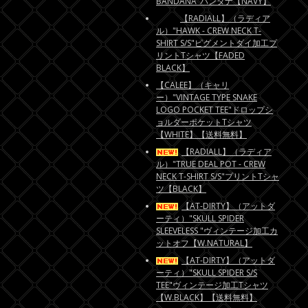
BANDANA"バンダナ【NAVY】
【RADIALL】（ラディア
ル）"HAWK - CREW NECK T-
SHIRT S/S"ピグメントダイ加工プ
リントTシャツ【FADED
BLACK】
【CALEE】（キャリ
ー）"VINTAGE TYPE SNAKE
LOGO POCKET TEE"ドロップシ
ョルダーポケットTシャツ
【WHITE】【送料無料】
【RADIALL】（ラディア
ル）"TRUE DEAL POT - CREW
NECK T-SHIRT S/S"プリントTシャ
ツ【BLACK】
【AT-DIRTY】（アットダ
ーティ）"SKULL SPIDER
SLEEVELESS "ヴィンテージ加工カ
ットオフ【W.NATURAL】
【AT-DIRTY】（アットダ
ーティ）"SKULL SPIDER S/S
TEE"ヴィンテージ加工Tシャツ
【W.BLACK】【送料無料】