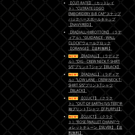
【CUT-RATE】（カットレイ
ト）"CUTRATE LOGO
EMBORIDERY B.B CAP"スナップ
バックベースボールキャップ
【NAVY/RED】
【RADIALL×HIROTTON】（ラデ
ィアル）"GUIDANCE - WALL
CLOCK"ウォールクロック
【ORANGE】【送料無料】
【RADIALL】（ラディア
ル）"DIG - CREW NECK T-SHIRT
S/S"プリントTシャツ【BLACK】
【RADIALL】（ラディア
ル）"LOW LANE - CREW NECK T-
SHIRT S/S"プリントTシャツ
【BLACK】
【CLUCT】（クラク
ト）"OUT OF EARTH [S/S TEE]"半
袖プリントTシャツ【F.PURPLE】
【CLUCT】（クラク
ト）"ROSE [WALLET CHAIN]"ウ
ォレットチェーン【SILVER】【送
料無料】