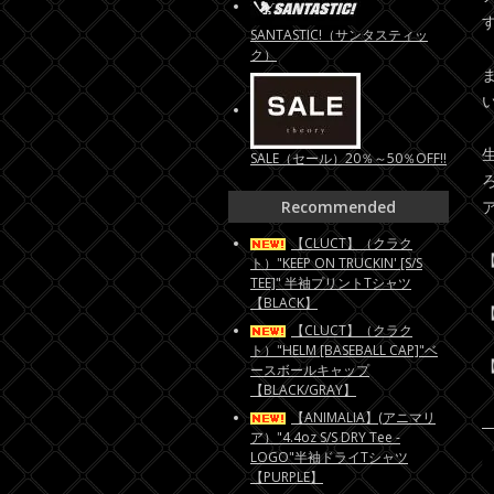
SANTASTIC!（サンタスティッ
ク）
SALE（セール）20％～50％OFF!!
Recommended
【CLUCT】（クラク
【
ト）"KEEP ON TRUCKIN' [S/S
TEE]" 半袖プリントTシャツ
【BLACK】
【
【CLUCT】（クラク
ト）"HELM [BASEBALL CAP]"ベ
【
ースボールキャップ
【BLACK/GRAY】
【ANIMALIA】(アニマリ
ア）"4.4oz S/S DRY Tee -
LOGO"半袖ドライTシャツ
【PURPLE】