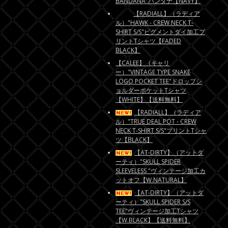
BANDANA"バンダナ【NAVY】
【RADIALL】（ラディア
ル）"HAWK - CREW NECK T-
SHIRT S/S"ピグメントダイ加工プ
リントTシャツ【FADED
BLACK】
【CALEE】（キャリ
ー）"VINTAGE TYPE SNAKE
LOGO POCKET TEE"ドロップシ
ョルダーポケットTシャツ
【WHITE】【送料無料】
【RADIALL】（ラディア
ル）"TRUE DEAL POT - CREW
NECK T-SHIRT S/S"プリントTシャ
ツ【BLACK】
【AT-DIRTY】（アットダ
ーティ）"SKULL SPIDER
SLEEVELESS "ヴィンテージ加工カ
ットオフ【W.NATURAL】
【AT-DIRTY】（アットダ
ーティ）"SKULL SPIDER S/S
TEE"ヴィンテージ加工Tシャツ
【W.BLACK】【送料無料】