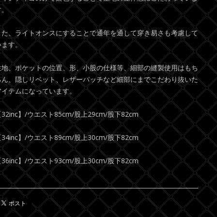
す。
また、ライトオンスにすることで通年を通して穿き易さも考慮して
います。
生地、ポケットの位置、形、小股の仕様等、細部の縫製使用はもち
ろん、隠しリベット、レザーパッチなど細部にまでこだわり抜いた
アイテムになっています。
32inc】/ウエスト85cm/股上29cm/股下82cm
34inc】/ウエスト89cm/股上30cm/股下82cm
36inc】/ウエスト93cm/股上30cm/股下82cm