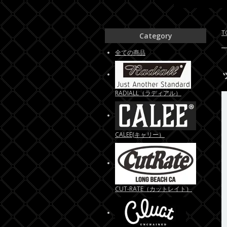
T
Category
全ての商品
RADIALL（ラディアル）
CALEE(キャリー）
CUT-RATE（カットレイト）