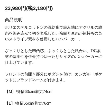
23,980円(税2,180円)
商品説明
ポリエステルコットンの混紡糸で編み地にアクリルの緯
糸を編み込んで柄を表現した、余白と杢糸が気持ちの良
いストライプ素材を使用したバハパーカー。
ざっくりとした凹凸感、ふっくらとした風合い、T/C素
材の堅牢性を併せ持つゆったりサイズのバハパーカーに
仕上げています。
フロントの前開き部分にボダンを付け、カンガルーポケ
ットにブランドネームが付きます。
【M】/身幅63cm/着丈74cm
【L】/身幅65cm/着丈76cm