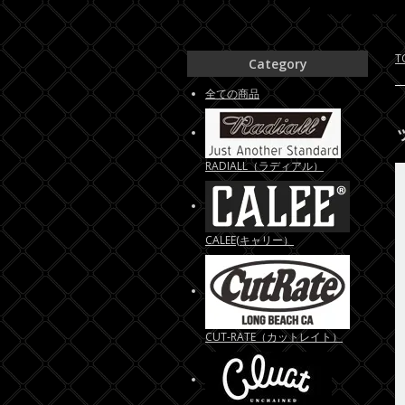
T
Category
全ての商品
RADIALL（ラディアル）
CALEE(キャリー）
CUT-RATE（カットレイト）