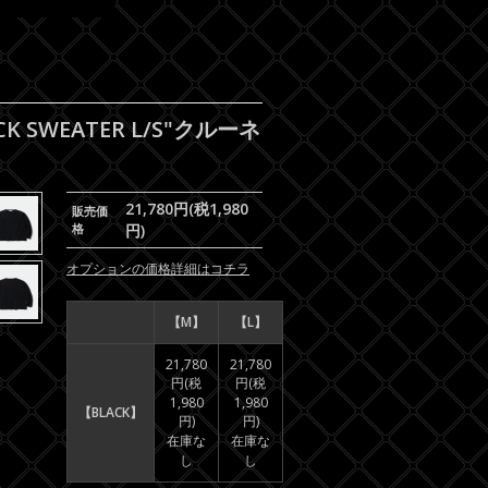
K SWEATER L/S"クルーネ
21,780円(税1,980
販売価
格
円)
オプションの価格詳細はコチラ
【M】
【L】
21,780
21,780
円(税
円(税
1,980
1,980
【BLACK】
円)
円)
在庫な
在庫な
し
し