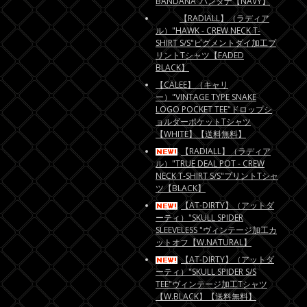
BANDANA"バンダナ【NAVY】
【RADIALL】（ラディア
ル）"HAWK - CREW NECK T-
SHIRT S/S"ピグメントダイ加工プ
リントTシャツ【FADED
BLACK】
【CALEE】（キャリ
ー）"VINTAGE TYPE SNAKE
LOGO POCKET TEE"ドロップシ
ョルダーポケットTシャツ
【WHITE】【送料無料】
【RADIALL】（ラディア
ル）"TRUE DEAL POT - CREW
NECK T-SHIRT S/S"プリントTシャ
ツ【BLACK】
【AT-DIRTY】（アットダ
ーティ）"SKULL SPIDER
SLEEVELESS "ヴィンテージ加工カ
ットオフ【W.NATURAL】
【AT-DIRTY】（アットダ
ーティ）"SKULL SPIDER S/S
TEE"ヴィンテージ加工Tシャツ
【W.BLACK】【送料無料】