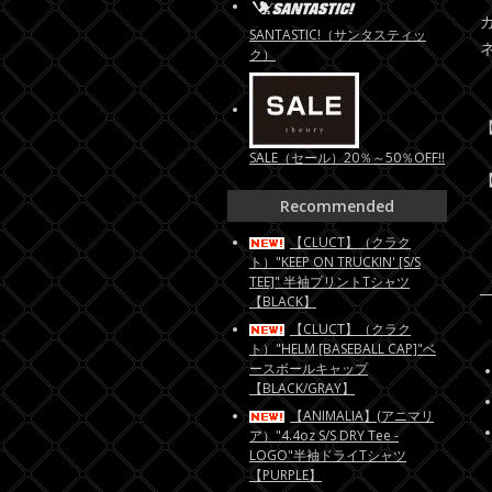
SANTASTIC!（サンタスティッ
ク）
【
SALE（セール）20％～50％OFF!!
【
Recommended
【CLUCT】（クラク
ト）"KEEP ON TRUCKIN' [S/S
TEE]" 半袖プリントTシャツ
【BLACK】
【CLUCT】（クラク
ト）"HELM [BASEBALL CAP]"ベ
ースボールキャップ
【BLACK/GRAY】
【ANIMALIA】(アニマリ
ア）"4.4oz S/S DRY Tee -
LOGO"半袖ドライTシャツ
【PURPLE】